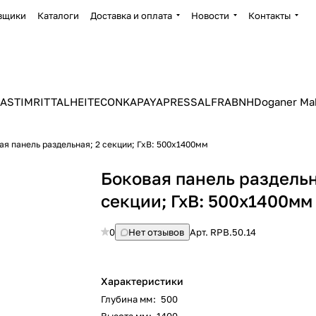
вщики
Каталоги
Доставка и оплата
Новости
Контакты
ASTIM
RITTAL
HEITEC
ONKA
PAYAPRESS
ALFRA
BNH
Doganer Ma
ая панель раздельная; 2 секции; ГхВ: 500х1400мм
Боковая панель раздельн
секции; ГхВ: 500х1400мм
0
Нет отзывов
Арт.
RPB.50.14
Характеристики
Глубина мм
:
500