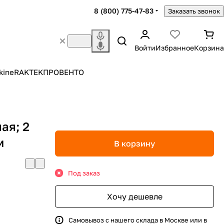
8 (800) 775-47-83
Заказать звонок
Войти
Избранное
Корзина
kine
RAKTEK
ПРОВЕНТО
ая; 2
м
В корзину
Под заказ
Хочу дешевле
Самовывоз с нашего склада в Москве или в