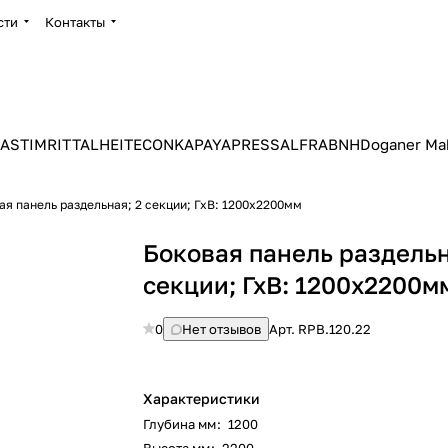
сти
Контакты
ASTIM
RITTAL
HEITEC
ONKA
PAYAPRESS
ALFRA
BNH
Doganer Ma
ая панель раздельная; 2 секции; ГхВ: 1200х2200мм
Боковая панель раздельн
секции; ГхВ: 1200х2200м
0
Нет отзывов
Арт.
RPB.120.22
Характеристики
Глубина мм
:
1200