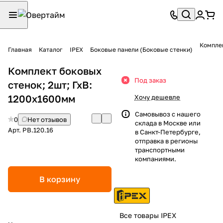
Комплек
Главная
Каталог
IPEX
Боковые панели (Боковые стенки)
Комплект боковых
Под заказ
стенок; 2шт; ГхВ:
1200х1600мм
Хочу дешевле
Самовывоз с нашего
0
Нет отзывов
склада в Москве или
Арт.
PB.120.16
в Санкт-Петербурге,
отправка в регионы
транспортными
компаниями.
В корзину
Все товары IPEX