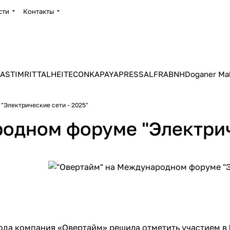
сти
Контакты
ASTIM
RITTAL
HEITEC
ONKA
PAYAPRESS
ALFRA
BNH
Doganer Ma
"Электрические сети - 2025"
одном форуме "Электриче
ода компания «Овертайм» решила отметить участием в