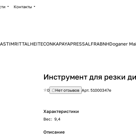
сти
Контакты
ASTIM
RITTAL
HEITEC
ONKA
PAYAPRESS
ALFRA
BNH
Doganer Ma
Инструмент для резки д
0
Нет отзывов
Арт.
51000347е
Характеристики
Вес
:
9,4
Описание