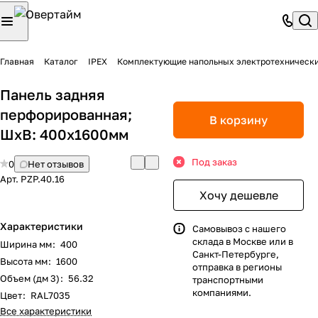
Главная
Каталог
IPEX
Комплектующие напольных электротехническ
Панель задняя
перфорированная;
В корзину
ШхВ: 400х1600мм
Под заказ
0
Нет отзывов
Арт.
PZP.40.16
Хочу дешевле
Характеристики
Самовывоз с нашего
склада в Москве или в
Ширина мм
:
400
Санкт-Петербурге,
Высота мм
:
1600
отправка в регионы
Объем (дм 3)
:
56.32
транспортными
компаниями.
Цвет
:
RAL7035
Все характеристики