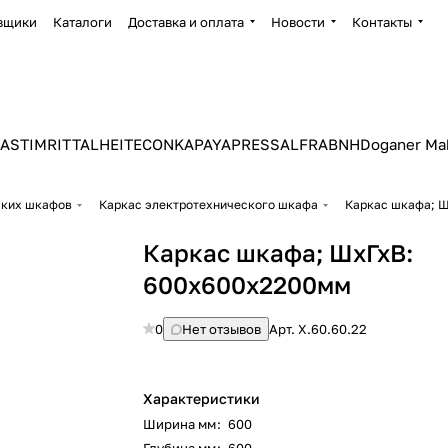
вщики
Каталоги
Доставка и оплата
Новости
Контакты
ASTIM
RITTAL
HEITEC
ONKA
PAYAPRESS
ALFRA
BNH
Doganer Ma
ских шкафов
Каркас электротехнического шкафа
Каркас шкафа; 
Каркас шкафа; ШхГхВ:
600x600х2200мм
0
Нет отзывов
Арт.
X.60.60.22
Характеристики
Ширина мм
:
600