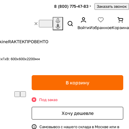
8 (800) 775-47-83
Заказать звонок
Войти
Избранное
Корзина
kine
RAKTEK
ПРОВЕНТО
ШхГхВ: 600x600х2200мм
В корзину
Под заказ
Хочу дешевле
Самовывоз с нашего склада в Москве или в