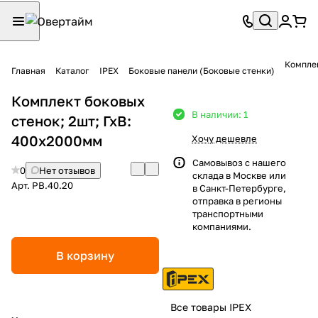
Комплек
Главная
Каталог
IPEX
Боковые панели (Боковые стенки)
Комплект боковых
В наличии: 1
стенок; 2шт; ГхВ:
400х2000мм
Хочу дешевле
Самовывоз с нашего
0
Нет отзывов
склада в Москве или
Арт.
PB.40.20
в Санкт-Петербурге,
отправка в регионы
транспортными
компаниями.
В корзину
Все товары IPEX