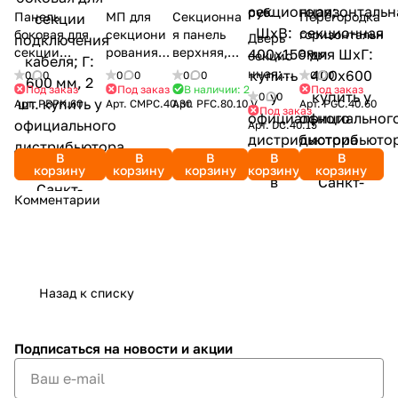
руб.
Панель
МП для
Секционна
Перегородка
боковая для
секциони
я панель
горизонтальн
Дверь
секции
рования;
верхняя,
ая
секцио
подключения
для ШхВ:
глухая;
секционная
нная;
0
0
0
0
0
0
0
0
кабеля; Г: 600
400х300м
ШхВ:
для ШхГ:
Под заказ
Под заказ
В наличии: 2
Под заказ
ШхВ:
0
0
Арт.
PBPK.60
Арт.
CMPC.40.30
Арт.
PFC.80.10.V
Арт.
PGC.40.60
мм, 2 шт.
м
800х100мм
400х600
400х15
Под заказ
Арт.
DC.40.15
0мм
В
В
В
В
В
корзину
корзину
корзину
корзину
корзину
Комментарии
Назад к списку
Подписаться
на новости и акции