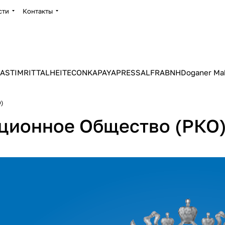
сти
Контакты
ASTIM
RITTAL
HEITEC
ONKA
PAYAPRESS
ALFRA
BNH
Doganer Ma
О)
ционное Общество (РКО