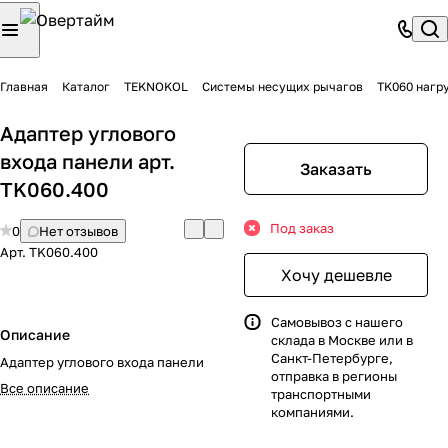
Главная
Каталог
TEKNOKOL
Системы несущих рычагов
TK060 нагру
Адаптер углового
входа панели арт.
Заказать
TK060.400
Под заказ
0
Нет отзывов
Арт.
TK060.400
Хочу дешевле
Самовывоз с нашего
Описание
склада в Москве или в
Санкт-Петербурге,
Адаптер углового входа панели
отправка в регионы
Все описание
транспортными
компаниями.