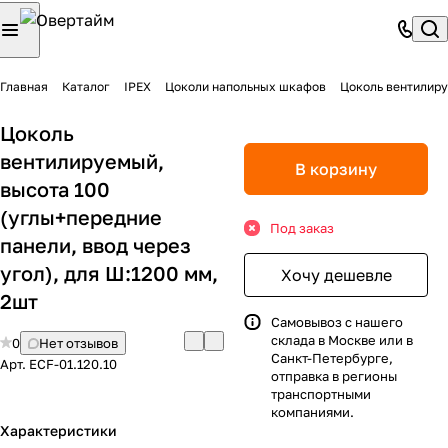
Главная
Каталог
IPEX
Цоколи напольных шкафов
Цоколь вентилиру
Цоколь
вентилируемый,
В корзину
высота 100
(углы+передние
Под заказ
панели, ввод через
угол), для Ш:1200 мм,
Хочу дешевле
2шт
Самовывоз с нашего
склада в Москве или в
0
Нет отзывов
Санкт-Петербурге,
Арт.
ECF-01.120.10
отправка в регионы
транспортными
компаниями.
Характеристики