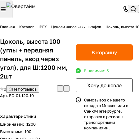
Главная
Каталог
IPEX
Цоколи напольных шкафов
Цоколь, высота 10
Цоколь, высота 100
(углы + передняя
В корзину
панель, ввод через
угол), для Ш:1200 мм,
В наличии: 5
2шт
Хочу дешевле
0
Нет отзывов
Арт.
EC-01.120.10
Самовывоз с нашего
склада в Москве или в
Санкт-Петербурге,
Характеристики
отправка в регионы
транспортными
Ширина мм
:
1200
компаниями.
Высота мм
:
100