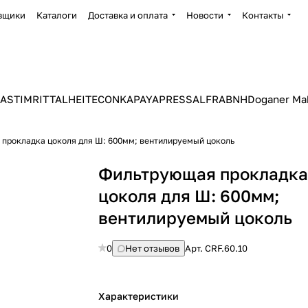
вщики
Каталоги
Доставка и оплата
Новости
Контакты
ASTIM
RITTAL
HEITEC
ONKA
PAYAPRESS
ALFRA
BNH
Doganer Ma
прокладка цоколя для Ш: 600мм; вентилируемый цоколь
Фильтрующая прокладк
цоколя для Ш: 600мм;
вентилируемый цоколь
0
Нет отзывов
Арт.
CRF.60.10
Характеристики