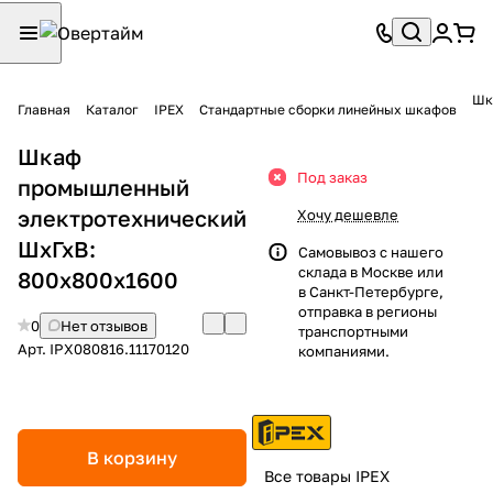
Шк
Главная
Каталог
IPEX
Стандартные сборки линейных шкафов
Шкаф
Под заказ
промышленный
электротехнический
Хочу дешевле
ШхГхВ:
Самовывоз с нашего
склада в Москве или
800х800х1600
в Санкт-Петербурге,
отправка в регионы
0
Нет отзывов
транспортными
Арт.
IPX080816.11170120
компаниями.
В корзину
Все товары IPEX