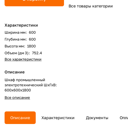
Все товары категории
Характеристики
Ширина мм
:
600
Глубина мм
:
600
Высота мм
:
1800
Объем (дм 3)
:
752.4
Все характеристики
Описание
Шкаф промышленный
электротехнический ШхГхВ:
600х600х1800
Все описание
Описание
Характеристики
Документы
Опл