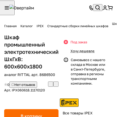
Шк
Главная
Каталог
IPEX
Стандартные сборки линейных шкафов
Шкаф
Под заказ
промышленный
электротехнический
Хочу дешевле
ШхГхВ:
Самовывоз с нашего
склада в Москве или
600х600х1800
в Санкт-Петербурге,
отправка в регионы
аналог RITTAL арт. 8686500
транспортными
компаниями.
0
Нет отзывов
Арт.
IPX060618.11170120
Все товары IPEX
В корзину