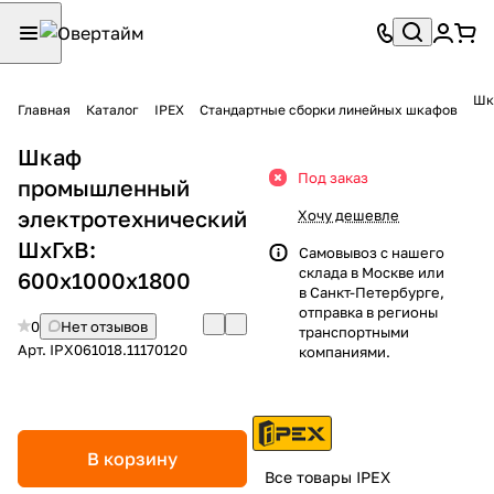
Шк
Главная
Каталог
IPEX
Стандартные сборки линейных шкафов
Шкаф
Под заказ
промышленный
электротехнический
Хочу дешевле
ШхГхВ:
Самовывоз с нашего
склада в Москве или
600х1000х1800
в Санкт-Петербурге,
отправка в регионы
0
Нет отзывов
транспортными
Арт.
IPX061018.11170120
компаниями.
В корзину
Все товары IPEX