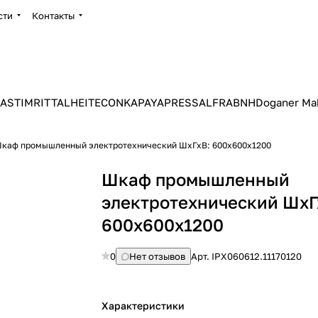
сти
Контакты
ASTIM
RITTAL
HEITEC
ONKA
PAYAPRESS
ALFRA
BNH
Doganer Ma
каф промышленный электротехнический ШхГхВ: 600х600х1200
Шкаф промышленный
электротехнический ШхГ
600х600х1200
0
Нет отзывов
Арт.
IPX060612.11170120
Характеристики