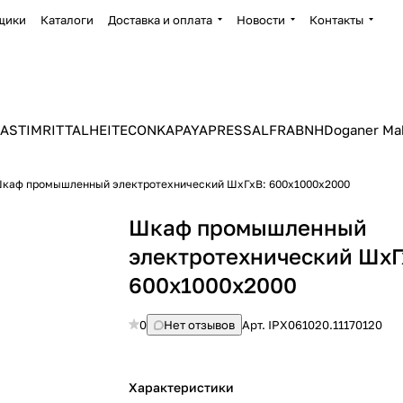
щики
Каталоги
Доставка и оплата
Новости
Контакты
ASTIM
RITTAL
HEITEC
ONKA
PAYAPRESS
ALFRA
BNH
Doganer Ma
каф промышленный электротехнический ШхГхВ: 600х1000х2000
Шкаф промышленный
электротехнический ШхГ
600х1000х2000
0
Нет отзывов
Арт.
IPX061020.11170120
Характеристики