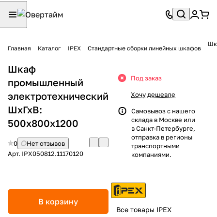
Шк
Главная
Каталог
IPEX
Стандартные сборки линейных шкафов
Шкаф
Под заказ
промышленный
электротехнический
Хочу дешевле
ШхГхВ:
Самовывоз с нашего
склада в Москве или
500х800х1200
в Санкт-Петербурге,
отправка в регионы
0
Нет отзывов
транспортными
Арт.
IPX050812.11170120
компаниями.
В корзину
Все товары IPEX