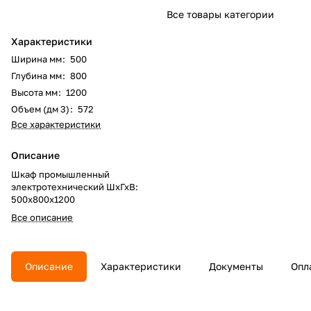
Все товары категории
Характеристики
Ширина мм
:
500
Глубина мм
:
800
Высота мм
:
1200
Объем (дм 3)
:
572
Все характеристики
Описание
Шкаф промышленный
электротехнический ШхГхВ:
500х800х1200
Все описание
Описание
Характеристики
Документы
Опл