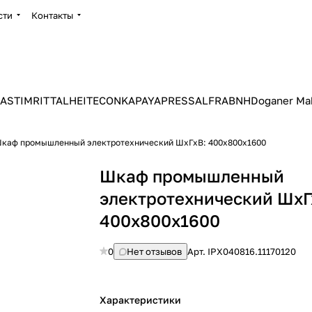
сти
Контакты
ASTIM
RITTAL
HEITEC
ONKA
PAYAPRESS
ALFRA
BNH
Doganer Ma
каф промышленный электротехнический ШхГхВ: 400х800х1600
Шкаф промышленный
электротехнический ШхГ
400х800х1600
0
Нет отзывов
Арт.
IPX040816.11170120
Характеристики