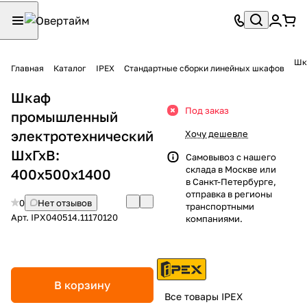
Шк
Главная
Каталог
IPEX
Стандартные сборки линейных шкафов
Шкаф
Под заказ
промышленный
электротехнический
Хочу дешевле
ШхГхВ:
Самовывоз с нашего
склада в Москве или
400х500х1400
в Санкт-Петербурге,
отправка в регионы
0
Нет отзывов
транспортными
Арт.
IPX040514.11170120
компаниями.
В корзину
Все товары IPEX