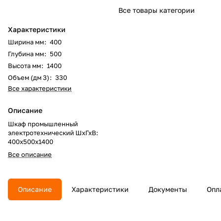
Все товары категории
Характеристики
Ширина мм
:
400
Глубина мм
:
500
Высота мм
:
1400
Объем (дм 3)
:
330
Все характеристики
Описание
Шкаф промышленный
электротехнический ШхГхВ:
400х500х1400
Все описание
Описание
Характеристики
Документы
Опл