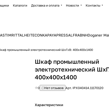
вщики
Каталоги
Доставка и оплата
Новости
Контакты
ASTIM
RITTAL
HEITEC
ONKA
PAYAPRESS
ALFRA
BNH
Doganer Ma
каф промышленный электротехнический ШхГхВ: 400х400х1400
Шкаф промышленный
электротехнический ШхГ
400х400х1400
0
Нет отзывов
Арт.
IPX040414.11170120
Характеристики