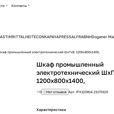
сти
Контакты
ASTIM
RITTAL
HEITEC
ONKA
PAYAPRESS
ALFRA
BNH
Doganer Ma
каф промышленный электротехнический ШхГхВ: 1200х800х1400,
Шкаф промышленный
электротехнический ШхГ
1200х800х1400,
0
Нет отзывов
Арт.
IPX120814.21170120
Характеристики