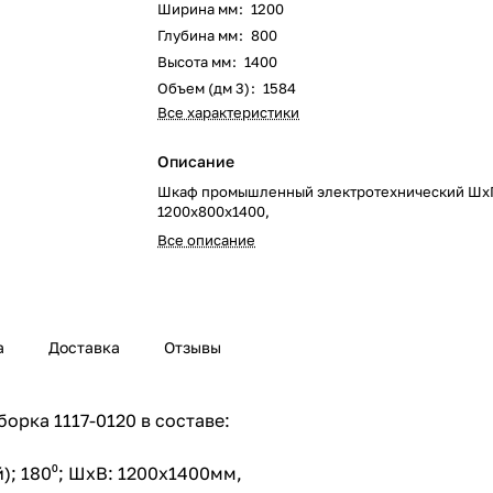
Ширина мм
:
1200
Глубина мм
:
800
Высота мм
:
1400
Объем (дм 3)
:
1584
Все характеристики
Описание
Шкаф промышленный электротехнический Шх
1200х800х1400,
Все описание
а
Доставка
Отзывы
орка 1117-0120 в составе:
); 180⁰; ШхВ: 1200х1400мм,