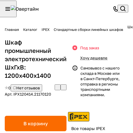
Шк
Главная
Каталог
IPEX
Стандартные сборки линейных шкафов
Шкаф
Под заказ
промышленный
электротехнический
Хочу дешевле
ШхГхВ:
Самовывоз с нашего
склада в Москве или
1200х400х1400
в Санкт-Петербурге,
отправка в регионы
0
Нет отзывов
транспортными
Арт.
IPX120414.21170120
компаниями.
В корзину
Все товары IPEX