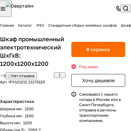
Главная
Каталог
IPEX
Стандартные сборки линейных шкафов
Шкаф 
Шкаф промышленный
электротехнический
В корзину
ШхГхВ:
1200х1200х1200
Под заказ
0
Нет отзывов
Хочу дешевле
Арт.
IPX121212.21170120
Самовывоз с нашего
склада в Москве или в
Характеристики
Санкт-Петербурге,
Ширина мм
:
1200
отправка в регионы
транспортными
Глубина мм
:
1200
компаниями.
Высота мм
:
1200
Объем (дм 3)
:
2059.2