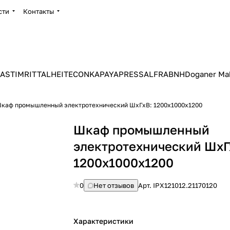
сти
Контакты
ASTIM
RITTAL
HEITEC
ONKA
PAYAPRESS
ALFRA
BNH
Doganer Ma
каф промышленный электротехнический ШхГхВ: 1200х1000х1200
Шкаф промышленный
электротехнический ШхГ
1200х1000х1200
0
Нет отзывов
Арт.
IPX121012.21170120
Характеристики