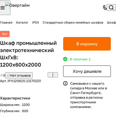
Главная
Каталог
IPEX
Стандартные сборки линейных шкафов
Шкаф 
Хит
Шкаф промышленный
В корзину
электротехнический
ШхГхВ:
В наличии: 1
1200х600х2000
Хочу дешевле
0
Нет отзывов
Арт.
IPX120620.21170120
Самовывоз с нашего
склада в Москве или в
Санкт-Петербурге,
отправка в регионы
Характеристики
транспортными
Ширина мм
:
1200
компаниями.
Глубина мм
:
600