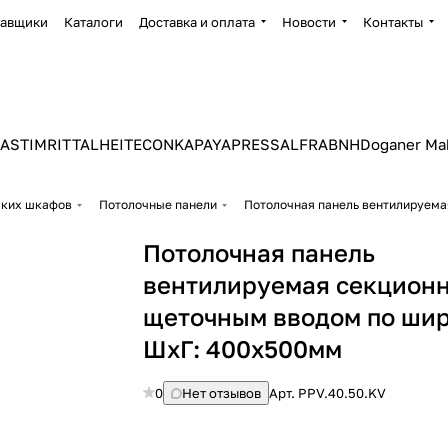
тавщики
Каталоги
Доставка и оплата
Новости
Контакты
ASTIM
RITTAL
HEITEC
ONKA
PAYAPRESS
ALFRA
BNH
Doganer Ma
ских шкафов
Потолочные панели
Потолочная панель вентилируема
Потолочная панель
вентилируемая секционн
щеточным вводом по шир
ШхГ: 400х500мм
0
Нет отзывов
Арт.
PPV.40.50.KV