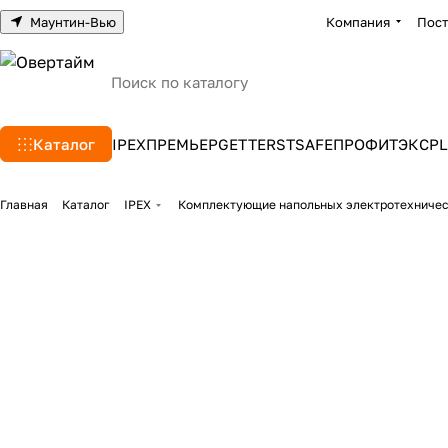
Маунтин-Вью
Компания
Пос
Каталог
IPEX
ПРЕМЬЕР
GETTERS
TSAFE
ПРОФИТЭКС
PL
Главная
Каталог
IPEX
Комплектующие напольных электротехниче