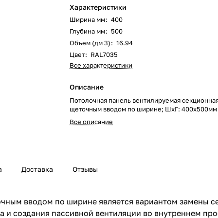
Характеристики
Ширина мм
:
400
Глубина мм
:
500
Объем (дм 3)
:
16.94
Цвет
:
RAL7035
Все характеристики
Описание
Потолочная панель вентилируемая секционная
щеточным вводом по ширине; ШхГ: 400х500мм
Все описание
а
Доставка
Отзывы
очным вводом по ширине является вариантом замены с
а и создания пассивной вентиляции во внутреннем про