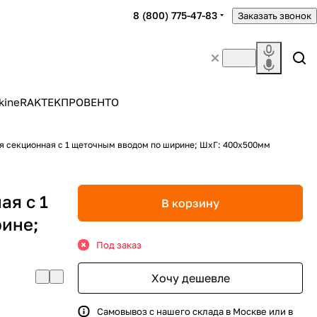
8 (800) 775-47-83
Заказать звонок
kine
RAKTEK
ПРОВЕНТО
я секционная с 1 щеточным вводом по ширине; ШхГ: 400х500мм
ая с 1
В корзину
ине;
Под заказ
Хочу дешевле
Самовывоз с нашего склада в Москве или в