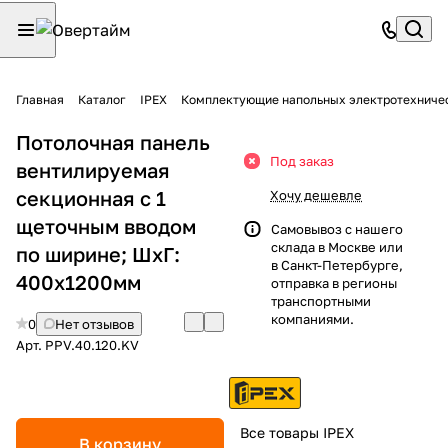
Главная
Каталог
IPEX
Комплектующие напольных электротехниче
Потолочная панель
Под заказ
вентилируемая
секционная с 1
Хочу дешевле
щеточным вводом
Самовывоз с нашего
склада в Москве или
по ширине; ШхГ:
в Санкт-Петербурге,
400х1200мм
отправка в регионы
транспортными
компаниями.
0
Нет отзывов
Арт.
PPV.40.120.KV
Все товары IPEX
В корзину