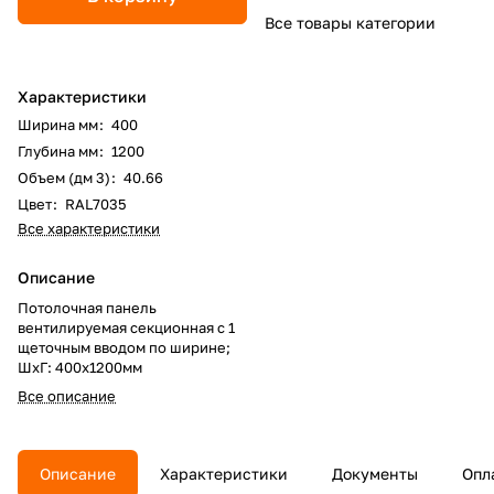
Все товары категории
Характеристики
Ширина мм
:
400
Глубина мм
:
1200
Объем (дм 3)
:
40.66
Цвет
:
RAL7035
Все характеристики
Описание
Потолочная панель
вентилируемая секционная с 1
щеточным вводом по ширине;
ШхГ: 400х1200мм
Все описание
Описание
Характеристики
Документы
Опл