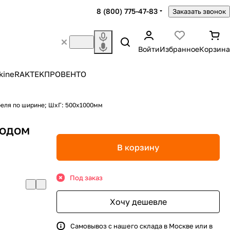
8 (800) 775-47-83
Заказать звонок
Войти
Избранное
Корзина
kine
RAKTEK
ПРОВЕНТО
беля по ширине; ШхГ: 500х1000мм
водом
В корзину
Под заказ
Хочу дешевле
Самовывоз с нашего склада в Москве или в