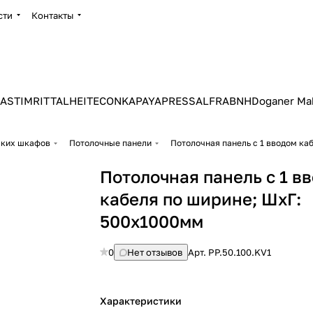
сти
Контакты
ASTIM
RITTAL
HEITEC
ONKA
PAYAPRESS
ALFRA
BNH
Doganer Ma
ских шкафов
Потолочные панели
Потолочная панель с 1 вводом ка
Потолочная панель с 1 в
кабеля по ширине; ШхГ:
500х1000мм
0
Нет отзывов
Арт.
PP.50.100.KV1
Характеристики