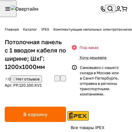
Главная
Каталог
IPEX
Комплектующие напольных электротехниче
Потолочная панель
Под заказ
с 1 вводом кабеля по
ширине; ШхГ:
Хочу дешевле
1200х1000мм
Самовывоз с нашего
склада в Москве или
в Санкт-Петербурге,
0
Нет отзывов
отправка в регионы
Арт.
PP.120.100.KV1
транспортными
компаниями.
В корзину
Все товары IPEX