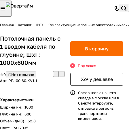
Главная
Каталог
IPEX
Комплектующие напольных электротехническ
Потолочная панель с
1 вводом кабеля по
В корзину
глубине; ШхГ:
1000х600мм
Под заказ
0
Нет отзывов
Хочу дешевле
Арт.
PP.100.60.KV1.1
Самовывоз с нашего
склада в Москве или в
Характеристики
Санкт-Петербурге,
Ширина мм
:
1000
отправка в регионы
транспортными
Глубина мм
:
600
компаниями.
Объем (дм 3)
:
52.8
Цвет
:
RAL7035