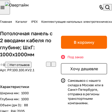
Главная
Каталог
IPEX
Комплектующие напольных электротехническ
Потолочная панель с
2 вводами кабеля по
В корзину
глубине; ШхГ:
1000х1000мм
Под заказ
0
Нет отзывов
Хочу дешевле
Арт.
PP.100.100.KV2.1
Самовывоз с нашего
склада в Москве или в
Характеристики
Санкт-Петербурге,
Ширина мм
:
1000
отправка в регионы
транспортными
Глубина мм
:
1000
компаниями.
Объем (дм 3)
:
88
Цвет
:
RAL7035