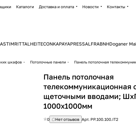
вщики
Каталоги
Доставка и оплата
Новости
Контакты
ASTIM
RITTAL
HEITEC
ONKA
PAYAPRESS
ALFRA
BNH
Doganer Ma
ских шкафов
Потолочные панели
Панель потолочная телекоммуник
Панель потолочная
телекоммуникационная с
щеточными вводами; ШхГ
1000х1000мм
0
Нет отзывов
Арт.
PP.100.100.IT2