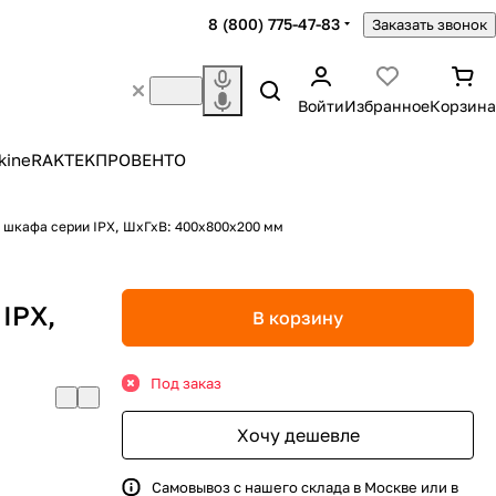
8 (800) 775-47-83
Заказать звонок
Войти
Избранное
Корзина
kine
RAKTEK
ПРОВЕНТО
 шкафа серии IPX, ШхГхВ: 400х800х200 мм
IPX,
В корзину
Под заказ
Хочу дешевле
Самовывоз с нашего склада в Москве или в