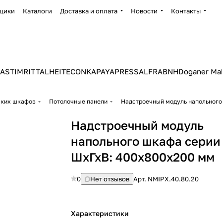
щики
Каталоги
Доставка и оплата
Новости
Контакты
ASTIM
RITTAL
HEITEC
ONKA
PAYAPRESS
ALFRA
BNH
Doganer Ma
ских шкафов
Потолочные панели
Надстроечный модуль напольного
Надстроечный модуль
напольного шкафа серии 
ШхГхВ: 400х800х200 мм
0
Нет отзывов
Арт.
NMIPX.40.80.20
Характеристики