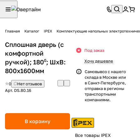
Главная
Каталог
IPEX
Комплектующие напольных электротехниче
Сплошная дверь (с
Под заказ
комфортной
ручкой); 180⁰; ШхВ:
Хочу дешевле
800х1600мм
Самовывоз с нашего
склада в Москве или
в Санкт-Петербурге,
0
Нет отзывов
отправка в регионы
Арт.
DS.80.16
транспортными
компаниями.
В корзину
Все товары IPEX