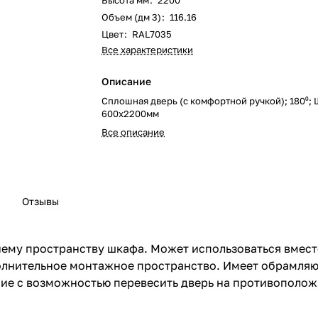
Высота мм
:
2200
Объем (дм 3)
:
116.16
Цвет
:
RAL7035
Все характеристики
Описание
Сплошная дверь (с комфортной ручкой); 180⁰; 
600х2200мм
Все описание
Отзывы
нему пространству шкафа. Может использоваться вмест
олнительное монтажное пространство. Имеет обрамля
ие с возможностью перевесить дверь на противополож