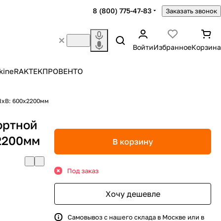
8 (800) 775-47-83
Заказать звонок
Войти
Избранное
Корзина
kine
RAKTEK
ПРОВЕНТО
 ШхВ: 600х2200мм
ортной
х2200мм
В корзину
Под заказ
Хочу дешевле
Самовывоз с нашего склада в Москве или в