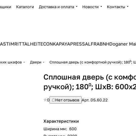
вщики
Каталоги
Доставка и оплата
Новости
Контакты
ASTIM
RITTAL
HEITEC
ONKA
PAYAPRESS
ALFRA
BNH
Doganer Ma
ских шкафов
Двери
Сплошная дверь (с комфортной ручкой); 180⁰;
Сплошная дверь (с комф
ручкой); 180⁰; ШхВ: 600
0
Нет отзывов
Арт.
DS.60.22
Характеристики
Ширина мм
:
600