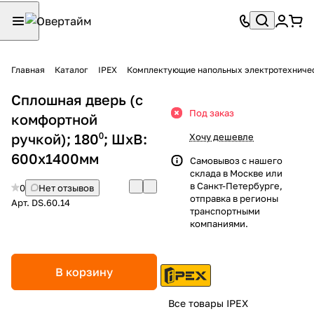
Главная
Каталог
IPEX
Комплектующие напольных электротехниче
Сплошная дверь (с
Под заказ
комфортной
ручкой); 180⁰; ШхВ:
Хочу дешевле
600х1400мм
Самовывоз с нашего
склада в Москве или
в Санкт-Петербурге,
0
Нет отзывов
отправка в регионы
Арт.
DS.60.14
транспортными
компаниями.
В корзину
Все товары IPEX