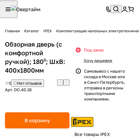
Главная
Каталог
IPEX
Комплектующие напольных электротехниче
Обзорная дверь (с
Под заказ
комфортной
ручкой); 180⁰; ШхВ:
Хочу дешевле
400х1800мм
Самовывоз с нашего
склада в Москве или
в Санкт-Петербурге,
0
Нет отзывов
отправка в регионы
Арт.
DO.40.18
транспортными
компаниями.
В корзину
Все товары IPEX