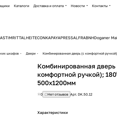
вщики
Каталоги
Доставка и оплата
Новости
Контакты
ASTIM
RITTAL
HEITEC
ONKA
PAYAPRESS
ALFRA
BNH
Doganer Ma
ских шкафов
Двери
Комбинированная дверь (с комфортной ручкой)
Комбинированная дверь 
комфортной ручкой); 180
500х1200мм
0
Нет отзывов
Арт.
DK.50.12
Характеристики