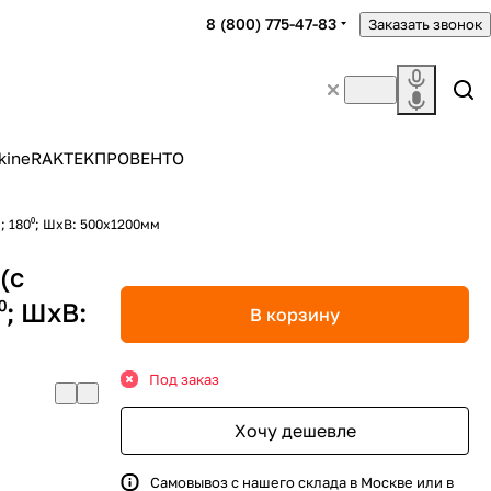
8 (800) 775-47-83
Заказать звонок
kine
RAKTEK
ПРОВЕНТО
; 180⁰; ШхВ: 500х1200мм
(с
⁰; ШхВ:
В корзину
Под заказ
Хочу дешевле
Самовывоз с нашего склада в Москве или в