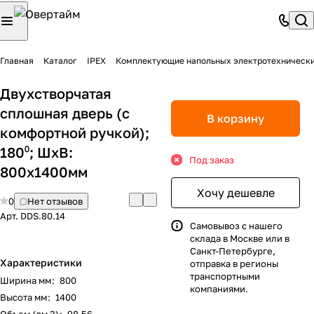
Главная
Каталог
IPEX
Комплектующие напольных электротехническ
Двухстворчатая
сплошная дверь (с
В корзину
комфортной ручкой);
180⁰; ШхВ:
Под заказ
800х1400мм
Хочу дешевле
0
Нет отзывов
Арт.
DDS.80.14
Самовывоз с нашего
склада в Москве или в
Санкт-Петербурге,
Характеристики
отправка в регионы
транспортными
Ширина мм
:
800
компаниями.
Высота мм
:
1400