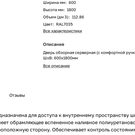
Ширина мм
:
600
Высота мм
:
1800
Объем (дм 3)
:
112.86
Цвет
:
RAL7035
Все характеристики
Описание
Дверь обзорная серверная (с комфортной ручко
ШхВ: 600х1800мм
Все описание
Отзывы
дназначена для доступа к внутреннему пространству ш
Имеет обрамляющее вспененное наливное полиуретанов
воположную сторону. Обеспечивает контроль состояни