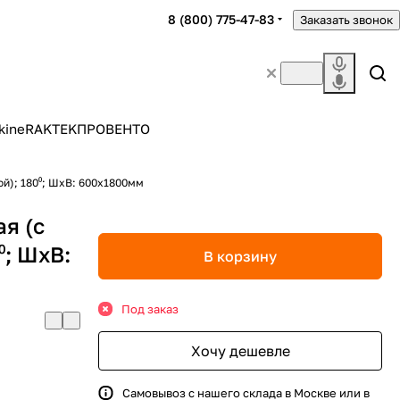
8 (800) 775-47-83
Заказать звонок
kine
RAKTEK
ПРОВЕНТО
й); 180⁰; ШхВ: 600х1800мм
я (с
⁰; ШхВ:
В корзину
Под заказ
Хочу дешевле
Самовывоз с нашего склада в Москве или в