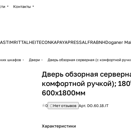
сти
Контакты
ASTIM
RITTAL
HEITEC
ONKA
PAYAPRESS
ALFRA
BNH
Doganer Ma
ских шкафов
Двери
Дверь обзорная серверная (с комфортной ручко
Дверь обзорная серверна
комфортной ручкой); 180
600х1800мм
0
Нет отзывов
Арт.
DO.60.18.IT
Характеристики