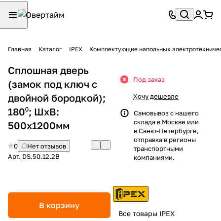
Главная
Каталог
IPEX
Комплектующие напольных электротехниче
Сплошная дверь
Под заказ
(замок под ключ с
двойной бородкой);
Хочу дешевле
180⁰; ШхВ:
Самовывоз с нашего
склада в Москве или
500х1200мм
в Санкт-Петербурге,
отправка в регионы
0
Нет отзывов
транспортными
Арт.
DS.50.12.2B
компаниями.
В корзину
Все товары IPEX