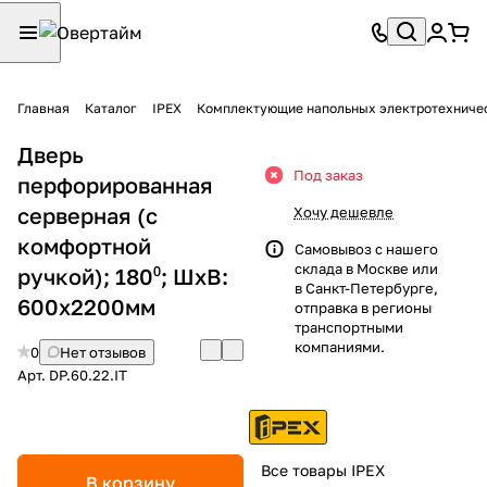
Главная
Каталог
IPEX
Комплектующие напольных электротехниче
Дверь
Под заказ
перфорированная
серверная (с
Хочу дешевле
комфортной
Самовывоз с нашего
склада в Москве или
ручкой); 180⁰; ШхВ:
в Санкт-Петербурге,
600х2200мм
отправка в регионы
транспортными
компаниями.
0
Нет отзывов
Арт.
DP.60.22.IT
Все товары IPEX
В корзину