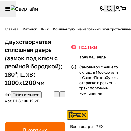
Главная
Каталог
IPEX
Комплектующие напольных электротехниче
Двухстворчатая
Под заказ
сплошная дверь
(замок под ключ с
Хочу дешевле
двойной бородкой);
Самовывоз с нашего
склада в Москве или
180⁰; ШхВ:
в Санкт-Петербурге,
1000х1200мм
отправка в регионы
транспортными
компаниями.
0
Нет отзывов
Арт.
DDS.100.12.2B
Все товары IPEX
В корзину