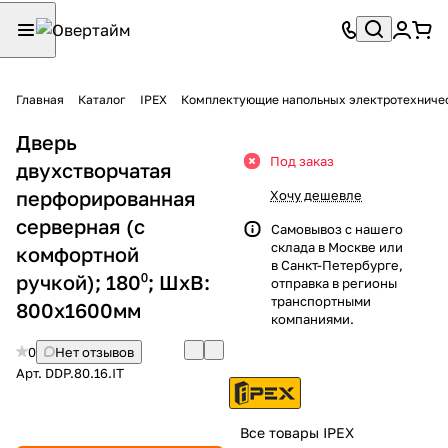
Главная
Каталог
IPEX
Комплектующие напольных электротехниче
Дверь
Под заказ
двухстворчатая
перфорированная
Хочу дешевле
серверная (с
Самовывоз с нашего
склада в Москве или
комфортной
в Санкт-Петербурге,
ручкой); 180⁰; ШхВ:
отправка в регионы
транспортными
800х1600мм
компаниями.
0
Нет отзывов
Арт.
DDP.80.16.IT
Все товары IPEX