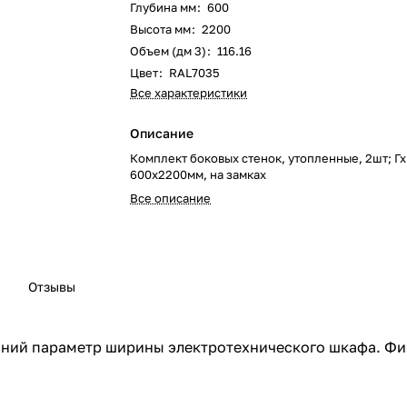
Глубина мм
:
600
Высота мм
:
2200
Объем (дм 3)
:
116.16
Цвет
:
RAL7035
Все характеристики
Описание
Комплект боковых стенок, утопленные, 2шт; Гх
600х2200мм, на замках
Все описание
Отзывы
шний параметр ширины электротехнического шкафа. Ф