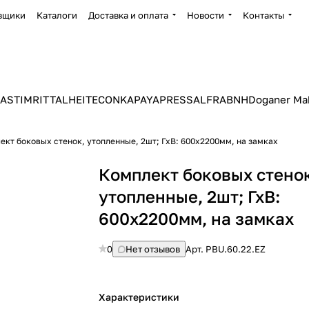
вщики
Каталоги
Доставка и оплата
Новости
Контакты
ASTIM
RITTAL
HEITEC
ONKA
PAYAPRESS
ALFRA
BNH
Doganer Ma
ект боковых стенок, утопленные, 2шт; ГхВ: 600х2200мм, на замках
Комплект боковых стено
утопленные, 2шт; ГхВ:
600х2200мм, на замках
0
Нет отзывов
Арт.
PBU.60.22.EZ
Характеристики