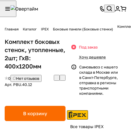
Комплек
Главная
Каталог
IPEX
Боковые панели (Боковые стенки)
Комплект боковых
Под заказ
стенок, утопленные,
2шт; ГхВ:
Хочу дешевле
400х1200мм
Самовывоз с нашего
склада в Москве или
в Санкт-Петербурге,
0
Нет отзывов
отправка в регионы
Арт.
PBU.40.12
транспортными
компаниями.
В корзину
Все товары IPEX