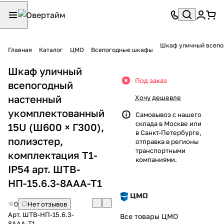
Главная
Каталог
ЦМО
Всепогодные шкафы
Шкаф уличный
Под заказ
всепогодный
настенный
Хочу дешевле
укомплектованный
Самовывоз с нашего
склада в Москве или
15U (Ш600 × Г300),
в Санкт-Петербурге,
полиэстер,
отправка в регионы
транспортными
комплектация T1-
компаниями.
IP54 арт. ШТВ-
НП-15.6.3-8ААА-Т1
0
Нет отзывов
Арт.
ШТВ-НП-15.6.3-
Все товары ЦМО
8ААА-Т1